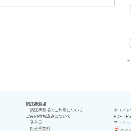
鯖江葬斎場
鯖江葬斎場のご利用について
本サイト
ごみの持ち込みについて
PDF（Po
受入日
ファイル
処分手数料
のア