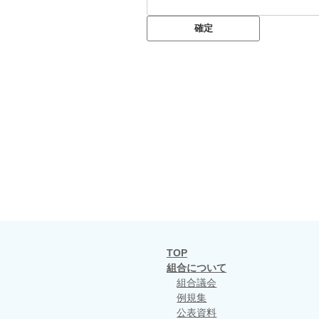
TOP
組合について
組合議会
例規集
公表資料